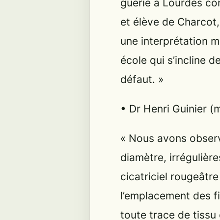
guérie à Lourdes con
et élève de Charcot,
une interprétation m
école qui s’incline d
défaut. »
• Dr Henri Guinier (m
« Nous avons observ
diamètre, irrégulière
cicatriciel rougeât
l’emplacement des f
toute trace de tissu 