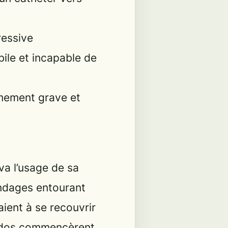
ressive
ile et incapable de
rêmement grave et
uva l’usage de sa
bandages entourant
ient à se recouvrir
n dos commencèrent