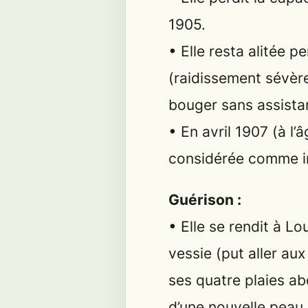
1905.
• Elle resta alitée 
(raidissement sévère
bouger sans assista
• En avril 1907 (à l
considérée comme i
Guérison :
• Elle se rendit à Lo
vessie (put aller aux
ses quatre plaies ab
d’une nouvelle peau