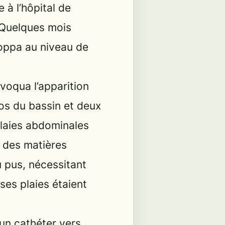
 à l’hôpital de
 Quelques mois
loppa au niveau de
voqua l’apparition
l’os du bassin et deux
 plaies abdominales
r des matières
u pus, nécessitant
es plaies étaient
r un cathéter vers