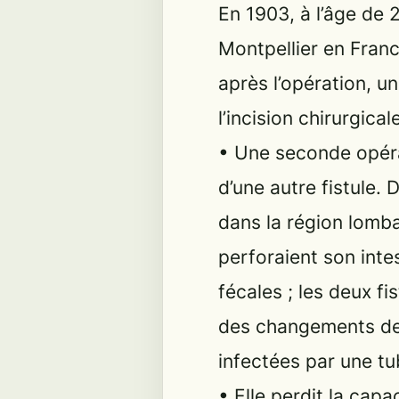
En 1903, à l’âge de 
Montpellier en Fran
après l’opération, u
l’incision chirurgical
• Une seconde opéra
d’une autre fistule. 
dans la région lomba
perforaient son inte
fécales ; les deux f
des changements de 
infectées par une tu
• Elle perdit la capa