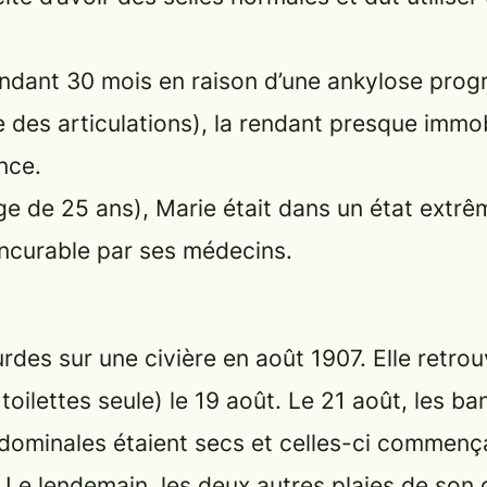
pendant 30 mois en raison d’une ankylose prog
 des articulations), la rendant presque immob
nce.
’âge de 25 ans), Marie était dans un état ext
ncurable par ses médecins.
urdes sur une civière en août 1907. Elle retro
 toilettes seule) le 19 août. Le 21 août, les 
dominales étaient secs et celles-ci commença
. Le lendemain, les deux autres plaies de so