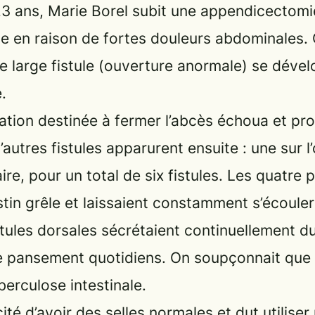
23 ans, Marie Borel subit une appendicectomie
ce en raison de fortes douleurs abdominales.
ne large fistule (ouverture anormale) se déve
e.
tion destinée à fermer l’abcès échoua et pro
D’autres fistules apparurent ensuite : une sur 
ire, pour un total de six fistules. Les quatre
stin grêle et laissaient constamment s’écoule
istules dorsales sécrétaient continuellement d
pansement quotidiens. On soupçonnait que s
berculose intestinale.
cité d’avoir des selles normales et dut utilise