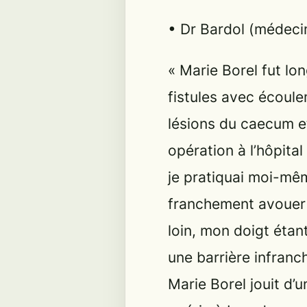
• Dr Bardol (médecin
«
Marie Borel fut lon
fistules avec écoulem
lésions du caecum et
opération à l’hôpita
je pratiquai moi-mêm
franchement avouer q
loin, mon doigt éta
une barrière infranc
Marie Borel jouit d’