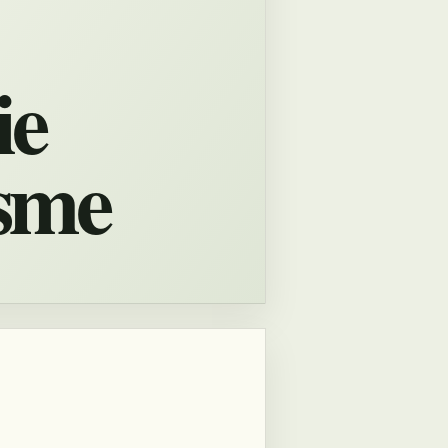
ie
isme